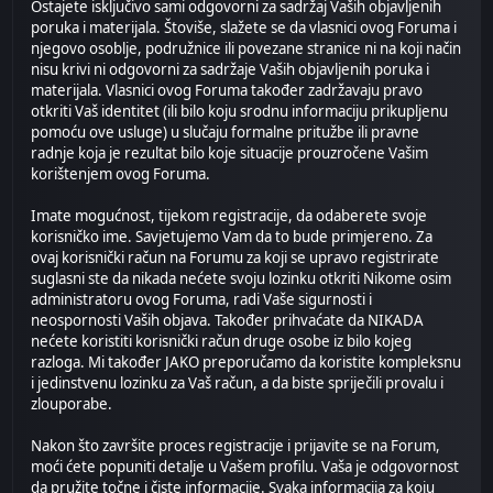
Ostajete isključivo sami odgovorni za sadržaj Vaših objavljenih
poruka i materijala. Štoviše, slažete se da vlasnici ovog Foruma i
njegovo osoblje, podružnice ili povezane stranice ni na koji način
nisu krivi ni odgovorni za sadržaje Vaših objavljenih poruka i
materijala. Vlasnici ovog Foruma također zadržavaju pravo
otkriti Vaš identitet (ili bilo koju srodnu informaciju prikupljenu
pomoću ove usluge) u slučaju formalne pritužbe ili pravne
radnje koja je rezultat bilo koje situacije prouzročene Vašim
korištenjem ovog Foruma.
Imate mogućnost, tijekom registracije, da odaberete svoje
korisničko ime. Savjetujemo Vam da to bude primjereno. Za
ovaj korisnički račun na Forumu za koji se upravo registrirate
suglasni ste da nikada nećete svoju lozinku otkriti Nikome osim
administratoru ovog Foruma, radi Vaše sigurnosti i
neospornosti Vaših objava. Također prihvaćate da NIKADA
nećete koristiti korisnički račun druge osobe iz bilo kojeg
razloga. Mi također JAKO preporučamo da koristite kompleksnu
i jedinstvenu lozinku za Vaš račun, a da biste spriječili provalu i
zlouporabe.
Nakon što završite proces registracije i prijavite se na Forum,
moći ćete popuniti detalje u Vašem profilu. Vaša je odgovornost
da pružite točne i čiste informacije. Svaka informacija za koju