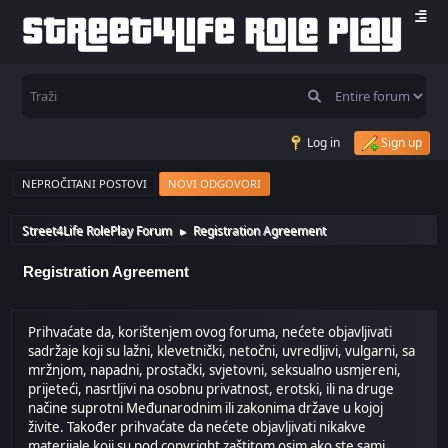
Log in
Sign up
NEPROČITANI POSTOVI
NOVI ODGOVORI
Street4Life RolePlay Forum
Registration Agreement
►
Registration Agreement
Prihvaćate da, korištenjem ovog foruma, nećete objavljivati
sadržaje koji su lažni, klevetnički, netočni, uvredljivi, vulgarni, sa
mržnjom, napadni, prostački, svjetovni, seksualno usmjereni,
prijeteći, nasrtljivi na osobnu privatnost, erotski, ili na druge
načine suprotni Međunarodnim ili zakonima države u kojoj
živite. Također prihvaćate da nećete objavljivati nikakve
materijale koji su pod copyright zaštitom osim ako ste sami