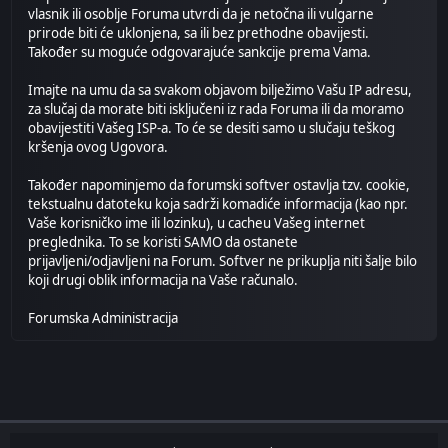
vlasnik ili osoblje Foruma utvrdi da je netočna ili vulgarne
prirode biti će uklonjena, sa ili bez prethodne obavijesti.
Također su moguće odgovarajuće sankcije prema Vama.
Imajte na umu da sa svakom objavom bilježimo Vašu IP adresu,
za slučaj da morate biti isključeni iz rada Foruma ili da moramo
obavijestiti Vašeg ISP-a. To će se desiti samo u slučaju teškog
kršenja ovog Ugovora.
Također napominjemo da forumski softver ostavlja tzv. cookie,
tekstualnu datoteku koja sadrži komadiće informacija (kao npr.
Vaše korisničko ime ili lozinku), u cacheu Vašeg internet
preglednika. To se koristi SAMO da ostanete
prijavljeni/odjavljeni na Forum. Softver ne prikuplja niti šalje bilo
koji drugi oblik informacija na Vaše računalo.
Forumska Administracija