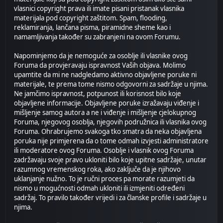
vlasnici copyright prava ili imate pisani pristanak vlasnika
materijala pod copyright zaštitom. Spam, flooding,
reklamiranja, lančana pisma, piramidne sheme kao i
namamljivanja također su zabranjeni na ovom Forumu.
Napominjemo da je nemoguće za osoblje ili vlasnike ovog
Foruma da provjeravaju ispravnost Vaših objava. Molimo
upamtite da mi ne nadgledamo aktivno objavljene poruke ni
materijale, te prema tome nismo odgovorni za sadržaje u njima.
Ne jamčimo ispravnost, potpunost ili korisnost bilo koje
objavljene informacije. Objavljene poruke izražavaju viđenje i
mišljenje samog autora a ne i viđenje i mišljenje cjelokupnog
Foruma, njegovog osoblja, njegovih podružnica ili vlasnika ovog
Foruma. Ohrabrujemo svakoga tko smatra da neka objavljena
poruka nije primjerena da o tome odmah izvjesti administratore
ili moderatore ovog Foruma. Osoblje i vlasnik ovog Foruma
zadržavaju svoje pravo ukloniti bilo koje upitne sadržaje, unutar
razumnog vremenskog roka, ako zaključe da je njihovo
uklanjanje nužno. To je ručni proces pa morate razumjeti da
nismo u mogućnosti odmah ukloniti ili izmjeniti određeni
sadržaj. To pravilo također vrijedi i za članske profile i sadržaje u
njima.