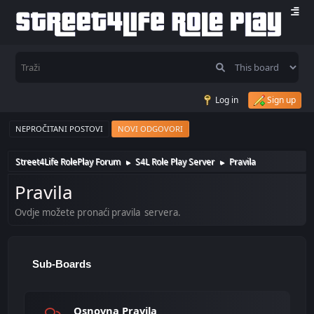
Log in
Sign up
NEPROČITANI POSTOVI
NOVI ODGOVORI
Street4Life RolePlay Forum
S4L Role Play Server
Pravila
►
►
Pravila
Ovdje možete pronaći pravila servera.
Sub-Boards
Osnovna Pravila